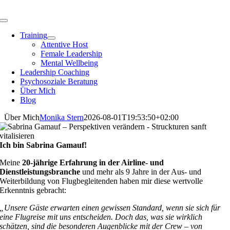
Zum
Inhalt
Toggle
springen
Navigation
Training
Attentive Host
Female Leadership
Mental Wellbeing
Leadership Coaching
Psychosoziale Beratung
Über Mich
Blog
Über Mich
Monika Stern
2026-08-01T19:53:50+02:00
Ich bin Sabrina Gamauf!
Meine
20-jährige Erfahrung in der Airline- und
Dienstleistungsbranche
und mehr als 9 Jahre in der Aus- und
Weiterbildung von Flugbegleitenden haben mir diese wertvolle
Erkenntnis gebracht:
„Unsere Gäste erwarten einen gewissen Standard, wenn sie sich für
eine Flugreise mit uns entscheiden. Doch das, was sie wirklich
schätzen, sind die besonderen Augenblicke mit der Crew – von