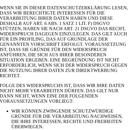
WENN SIE IN DIESER DATENSCHUTZERKLÄRUNG LESEN,
DASS WIR BERECHTIGTE INTERESSEN FÜR DIE
VERARBEITUNG IHRER DATEN HABEN UND DIESE
DESHALB AUF ART. 6 ABS. 1 SATZ 1 LIT. F) DSGVO
STÜTZEN, HABEN SIE NACH ART. 21 DSGVO DAS RECHT,
WIDERSPRUCH DAGEGEN EINZULEGEN. DAS GILT AUCH
FÜR EIN PROFILING, DAS AUF GRUNDLAGE DER
GENANNTEN VORSCHRIFT ERFOLGT. VORAUSSETZUNG
IST, DASS SIE GRÜNDE FÜR DEN WIDERSPRUCH
ANFÜHREN, DIE SICH AUS IHRER BESONDEREN
SITUATION ERGEBEN. EINE BEGRÜNDUNG IST NICHT
ERFORDERLICH, WENN SICH DER WIDERSPRUCH GEGEN
DIE NUTZUNG IHRER DATEN ZUR DIREKTWERBUNG
RICHTET.
FOLGE DES WIDERSPRUCHS IST, DASS WIR IHRE DATEN
NICHT MEHR VERARBEITEN DÜRFEN. DAS GILT NUR
DANN NICHT, WENN EINE DER FOLGENDEN
VORAUSSETZUNGEN VORLIEGT:
WIR KÖNNEN ZWINGENDE SCHUTZWÜRDIGE
GRÜNDE FÜR DIE VERARBEITUNG NACHWEISEN,
DIE IHRE INTERESSEN, RECHTE UND FREIHEITEN
ÜBERWIEGEN.