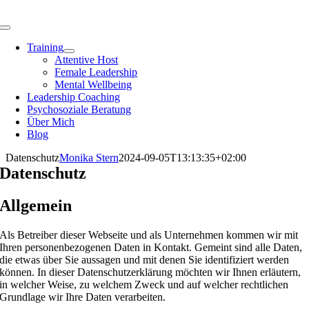
Zum
Inhalt
Toggle
springen
Navigation
Training
Attentive Host
Female Leadership
Mental Wellbeing
Leadership Coaching
Psychosoziale Beratung
Über Mich
Blog
Datenschutz
Monika Stern
2024-09-05T13:13:35+02:00
Datenschutz
Allgemein
Als Betreiber dieser Webseite und als Unternehmen kommen wir mit
Ihren personenbezogenen Daten in Kontakt. Gemeint sind alle Daten,
die etwas über Sie aussagen und mit denen Sie identifiziert werden
können. In dieser Datenschutzerklärung möchten wir Ihnen erläutern,
in welcher Weise, zu welchem Zweck und auf welcher rechtlichen
Grundlage wir Ihre Daten verarbeiten.