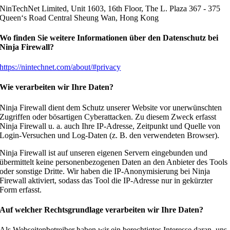
NinTechNet Limited, Unit 1603, 16th Floor, The L. Plaza 367 - 375
Queen‘s Road Central Sheung Wan, Hong Kong
Wo finden Sie weitere Informationen über den Datenschutz bei
Ninja Firewall?
https://nintechnet.com/about/#privacy
Wie verarbeiten wir Ihre Daten?
Ninja Firewall dient dem Schutz unserer Website vor unerwünschten
Zugriffen oder bösartigen Cyberattacken. Zu diesem Zweck erfasst
Ninja Firewall u. a. auch Ihre IP-Adresse, Zeitpunkt und Quelle von
Login-Versuchen und Log-Daten (z. B. den verwendeten Browser).
Ninja Firewall ist auf unseren eigenen Servern eingebunden und
übermittelt keine personenbezogenen Daten an den Anbieter des Tools
oder sonstige Dritte. Wir haben die IP-Anonymisierung bei Ninja
Firewall aktiviert, sodass das Tool die IP-Adresse nur in gekürzter
Form erfasst.
Auf welcher Rechtsgrundlage verarbeiten wir Ihre Daten?
Als Webseitenbetreiber haben wir ein berechtigtes Interesse daran, uns